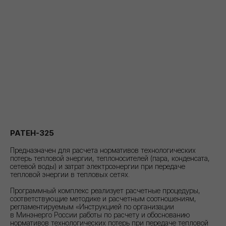
INFO@ENERGOSBER18.RU
«Энергостандарт»
Являемся учредителем
СРО в области
энергетического
обследования
РАТЕН-325
Предназначен для расчета нормативов технологических
потерь тепловой энергии, теплоносителей (пара, конденсата,
сетевой воды) и затрат электроэнергии при передаче
Клиентам
тепловой энергии в тепловых сетях.
Главная
Программный комплекс реализует расчетные процедуры,
О компании
соответствующие методике и расчетным соотношениям,
Услуги
регламентируемым «Инструкцией по организации
Блог
в Минэнерго России работы по расчету и обоснованию
Контакты
нормативов технологических потерь при передаче тепловой