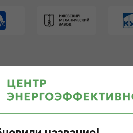
УГИ
новили название!